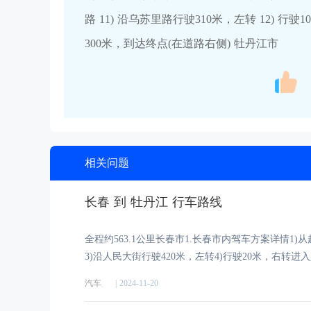
路 11) 沿乌苏里路行驶310米，左转 12) 行驶
300米，到达终点(在道路右侧) 牡丹江市
相关问题
长春 到 牡丹江 行车路线
全程约563.1公里长春市1.长春市内驾车方案详情1)
3)沿人民大街行驶420米，左转4)行驶20米，右转进
汽车
|
2024-11-20