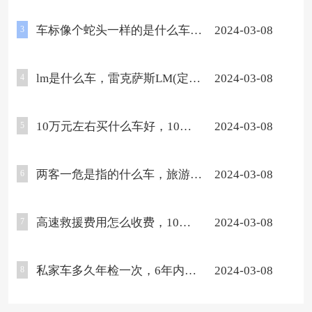
都能开(仅不能开大型客车)
车标像个蛇头一样的是什么车，
2024-03-08
3
道奇蝰蛇系列跑车(还有蛇标车
lm是什么车，雷克萨斯LM(定位
2024-03-08
4
型)
是百万级豪华MPV商务车)
10万元左右买什么车好，10款
2024-03-08
5
十万左右国产爆款车型推荐
两客一危是指的什么车，旅游大
2024-03-08
6
巴/长途客运/危险运输车
高速救援费用怎么收费，10公
2024-03-08
7
里300元起步(具体看车型和里
私家车多久年检一次，6年内免
2024-03-08
8
程)
检(需第6年和第10年上线年检)